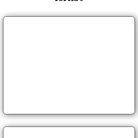
Effektive Abschlusstechniken:
Verbessere deine Schussgenauigkeit durch
gezielte Übungen und Methoden, die dir helfen, in
entscheidenden Momenten präzise und kraftvoll
abzuschließen. Entwickle ein Gefühl für Timing
und Platzierung, um deine Chancen im Spiel zu
maximieren.