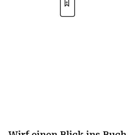
Techniken aus Büchern lassen
sich schwer in der Praxis
umsetzen
Viele haben die Vorstellung, dass die in Büchern
beschriebenen Techniken schwer in der Praxis
anzuwenden sind. Dieses Buch enthält jedoch leicht
verständliche und praktische Anleitungen, die sofort
im Training und Spiel umsetzbar sind, um die Leistung
auf dem Platz zu verbessern.
Wirf einen Blick ins Buch