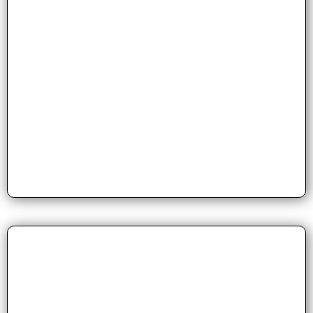
Strategische
Angriffstechniken:
Lerne, dich und deine Mitspieler optimal in Szene
zu setzen, um mehr Torchancen zu kreieren.
Nutze taktische Bewegungen und Spielzüge, um
die gegnerische Abwehr zu überwinden und den
Ball in vielversprechende Positionen zu bringen.
Mentale Stärke und