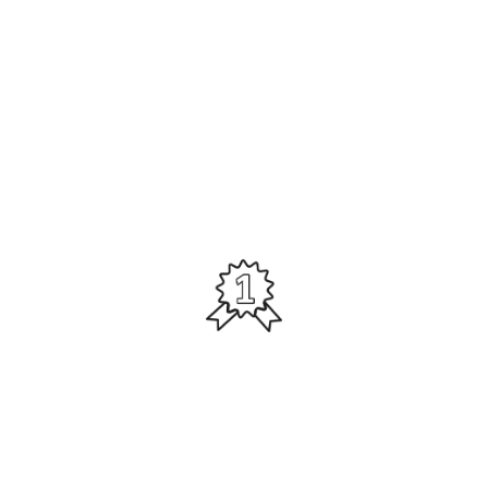
Tore schießen ist reine
Glückssache
Viele glauben, dass das Erzielen von Toren im Fußball
hauptsächlich vom Glück abhängt. Doch dieses Buch
zeigt dir, dass durch gezieltes Training und die
Anwendung bestimmter Techniken die Trefferquote
deutlich verbessert werden kann.
Talent ist alles, was man
braucht
Ein häufiges Missverständnis ist, dass nur talentierte
Spieler viele Tore schießen können. Das Buch beweist